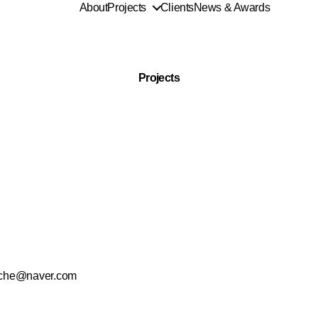
About
Projects
Clients
News & Awards
Projects
nche@naver.com