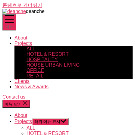
콘텐츠로 건너뛰기
deanche
메뉴
About
Projects
ALL
HOTEL & RESORT
HOSPITALITY
HOUSE URBAN LIVING
OFFICE
RETAIL
Clients
News & Awards
Contact us
메뉴 닫기
About
Projects
하위 메뉴 표시
ALL
HOTEL & RESORT